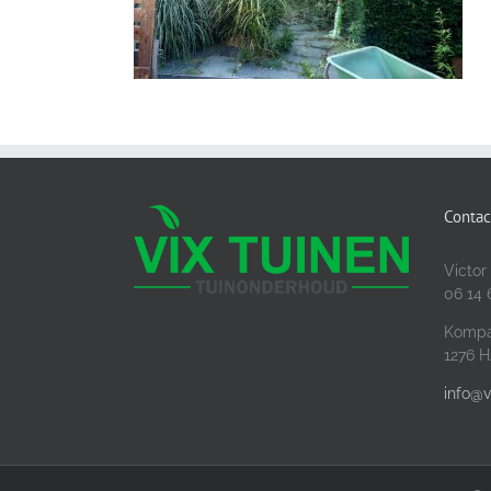
Contac
Victor
06 14 
Kompa
1276 H
info@v