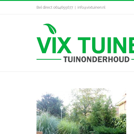
Ga
Bel direct 0614655677
|
info@vixtuinen.nl
naar
inhoud