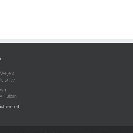
t
 Weijers
65 56 77
s 1
A Huizen
ixtuinen.nl