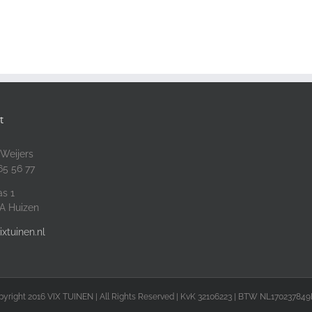
t
 Weijers
65 56 77
s 1
A Huizen
ixtuinen.nl
yright 2016 VIX TUINEN | All Rights Reserved | KvK 32106223 | BTW NL17023784