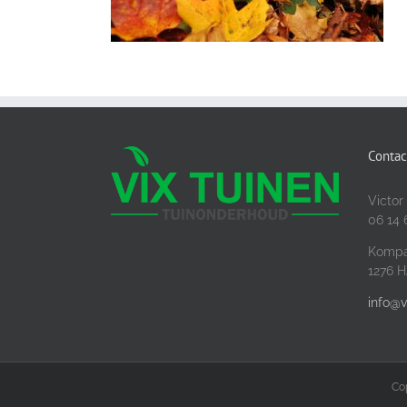
Contac
Victor
06 14 
Kompa
1276 H
info@v
Cop