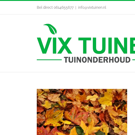
Ga
Bel direct 0614655677
|
info@vixtuinen.nl
naar
inhoud