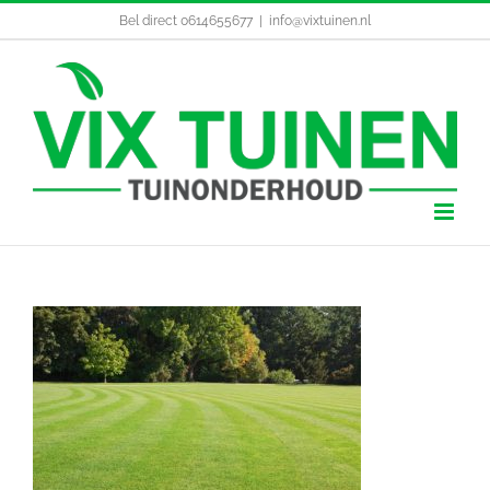
Ga
Bel direct 0614655677
|
info@vixtuinen.nl
naar
inhoud